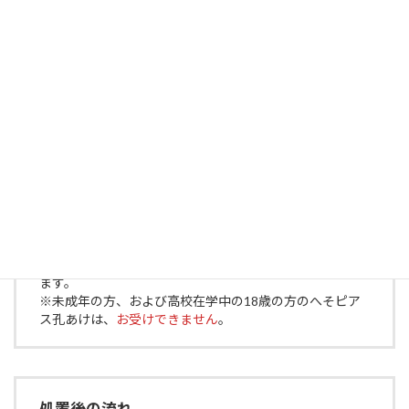
未成年者のへそピアス孔あけ
※へそピアスは成人されている方のみとさせていただき
ます。
※未成年の方、および高校在学中の18歳の方のへそピア
ス孔あけは、
お受けできません
。
処置後の流れ