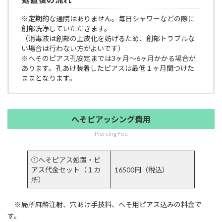
※定期的な通院はありません。毎日シャワーなどの際に
創部洗浄していただきます。
（消毒液は創部の上皮化を妨げるため、創部トラブルな
い場合は行わない方がよいです）
※へそのピアス孔安定までは3ヶ月〜6ヶ月かかる場合が
あります。孔あけ装着したピアスは最低１ヶ月間つけた
ままとなります。
へそピアッシング費用
Piercing Fee
①へそピアス処置・ピ
アス代金セット（１カ
16500円（税込）
所）
※局所麻酔注射、穴あけ手技料、へそ用ピアス込みの料金で
す。