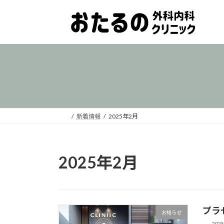
コ
ナ
ン
ビ
テ
ゲ
ン
ー
ツ
シ
へ
ョ
ス
ン
キ
に
ッ
移
プ
動
新着情報
2025年2月
2025年2月
プラ
お知らせ
2025