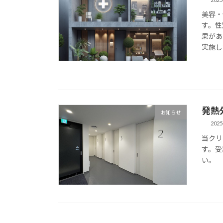
美容・
す。性
果があ
実施し
発熱
お知らせ
2025
当クリ
す。受
い。